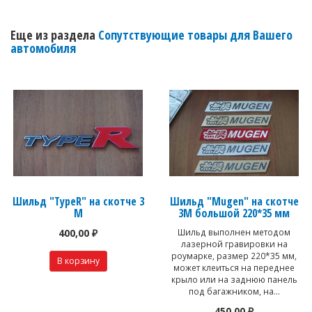
Еще из раздела
Сопутствующие товары для Вашего
автомобиля
Шильд "TypeR" на скотче 3
Шильд "Mugen" на скотче
М
3М большой 220*35 мм
400,00 ₽
Шильд выполнен методом
лазерной гравировки на
роумарке, размер 220*35 мм,
может клеиться на переднее
крыло или на заднюю панель
под багажником, на...
450,00 ₽