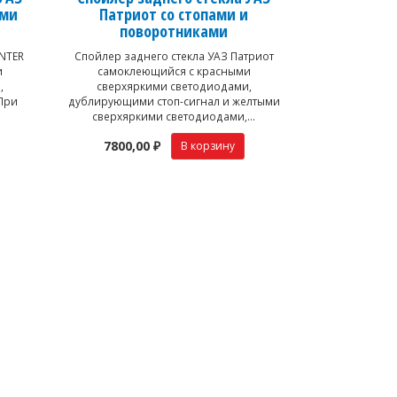
ыми
Патриот со стопами и
поворотниками
UNTER
Спойлер заднего стекла УАЗ Патриот
и
самоклеющийся с красными
,
сверхяркими светодиодами,
При
дублирующими стоп-сигнал и желтыми
сверхяркими светодиодами,...
7800,00 ₽